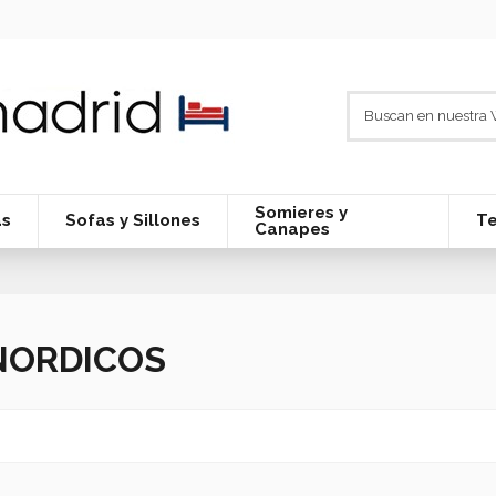
Somieres y
as
Sofas y Sillones
Te
Canapes
NORDICOS