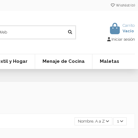
Wishlist (
0
)
Carrito
Vacío
Iniciar sesión
xtil y Hogar
Menaje de Cocina
Maletas
Nombre, A a Z
1