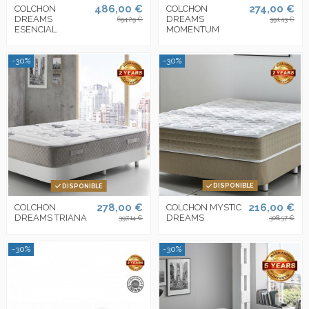
486,00 €
274,00 €
COLCHON
COLCHON
DREAMS
DREAMS
694,29 €
391,43 €
ESENCIAL
MOMENTUM
-30%
-30%
DISPONIBLE
DISPONIBLE
278,00 €
216,00 €
COLCHON
COLCHON MYSTIC
DREAMS TRIANA
DREAMS
397,14 €
308,57 €
-30%
-30%