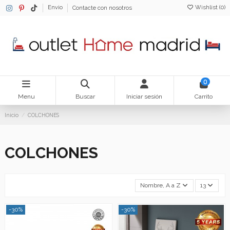
Wishlist (
0
)
Envio
Contacte con nosotros
0
Menu
Buscar
Iniciar sesión
Carrito
Inicio
COLCHONES
COLCHONES
Nombre, A a Z
13
-30%
-30%