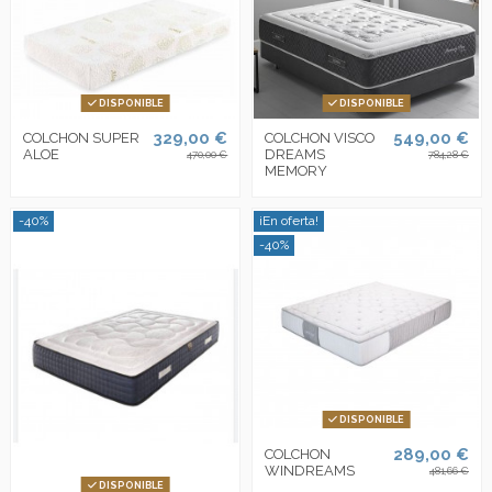
DISPONIBLE
DISPONIBLE
329,00 €
549,00 €
COLCHON SUPER
COLCHON VISCO
ALOE
DREAMS
470,00 €
784,28 €
MEMORY
-40%
¡En oferta!
-40%
DISPONIBLE
289,00 €
COLCHON
WINDREAMS
481,66 €
DISPONIBLE