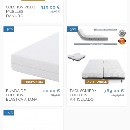
319,00 €
COLCHON VISCO
MUELLES
531,66 €
DANUBIO
-30%
-30%
DISPONIBLE
DISPONIBLE
20,00 €
769,00 €
FUNDA DE
PACK SOMIER +
COLCHON
COLCHON
28,57 €
1.098,57 €
ELASTICA AITANA
ARTICULADO
-30%