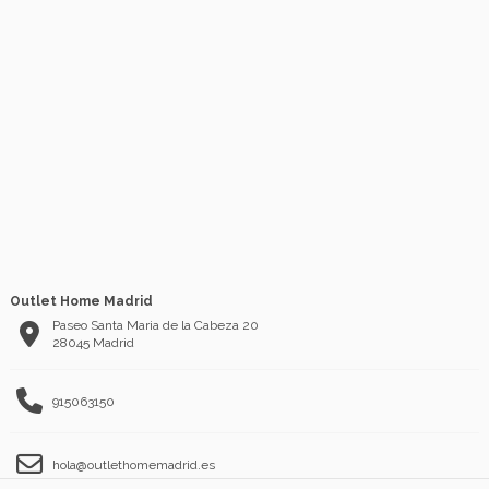
Outlet Home Madrid
Paseo Santa Maria de la Cabeza 20
28045 Madrid
915063150
hola@outlethomemadrid.es