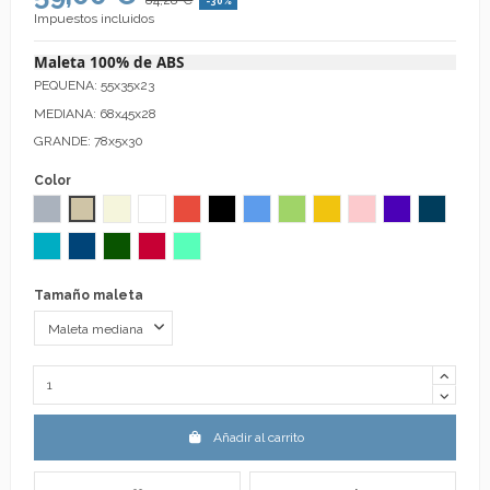
-30%
Impuestos incluidos
Maleta 100% de ABS
PEQUENA: 55x35x23
MEDIANA: 68x45x28
GRANDE: 78x5x30
Color
Gris
Lino
Beige
Blanco
Rojo
Negro
Azul
Verde Pistacho
Mostaza
Rosa
Morado
Indigo
Celeste
Azulón
Verde
Fresa
Aguamarina
Tamaño maleta
Añadir al carrito