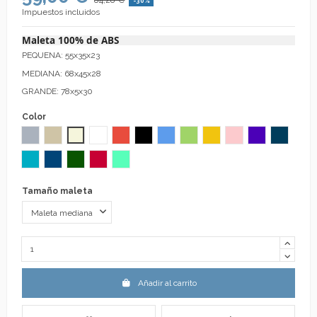
-30%
Impuestos incluidos
Maleta 100% de ABS
PEQUENA: 55x35x23
MEDIANA: 68x45x28
GRANDE: 78x5x30
Color
Gris
Lino
Beige
Blanco
Rojo
Negro
Azul
Verde Pistacho
Mostaza
Rosa
Morado
Indigo
Celeste
Azulón
Verde
Fresa
Aguamarina
Tamaño maleta
Añadir al carrito