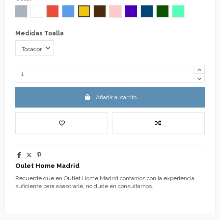
Gris
Blanco
Rojo
Azul
Mostaza
Chocolate
Rosa
Morado
Azulón
Verde
Aguamarina
Medidas Toalla
Añadir al carrito
Oulet Home Madrid
Recuerde que en Outlet Home Madrid contamos con la experiencia
suficiente para asesorarle, no dude en consultarnos.