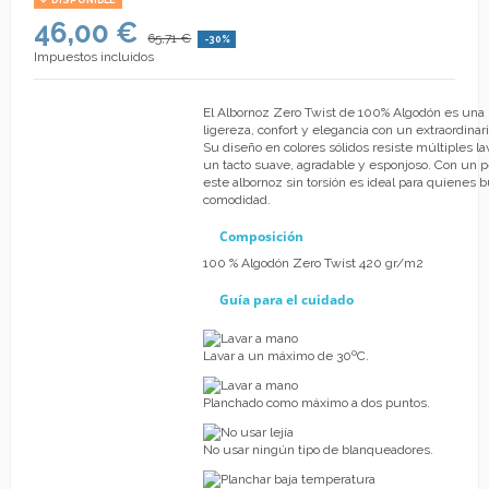
DISPONIBLE
46,00 €
65,71 €
-30%
Impuestos incluidos
El Albornoz Zero Twist de 100% Algodón es un
ligereza, confort y elegancia con un extraordinar
Su diseño en colores sólidos resiste múltiples 
un tacto suave, agradable y esponjoso. Con un 
este albornoz sin torsión es ideal para quienes 
comodidad.
Composición
100 % Algodón Zero Twist 420 gr/m2
Guía para el cuidado
Lavar a un máximo de 30ºC.
Planchado como máximo a dos puntos.
No usar ningún tipo de blanqueadores.