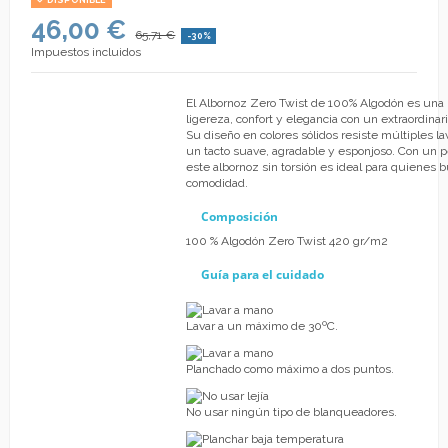
DISPONIBLE
46,00 €
65,71 €
-30%
Impuestos incluidos
El Albornoz Zero Twist de 100% Algodón es un
ligereza, confort y elegancia con un extraordinar
Su diseño en colores sólidos resiste múltiples 
un tacto suave, agradable y esponjoso. Con un 
este albornoz sin torsión es ideal para quienes 
comodidad.
Composición
100 % Algodón Zero Twist 420 gr/m2
Guía para el cuidado
Lavar a un máximo de 30ºC.
Planchado como máximo a dos puntos.
No usar ningún tipo de blanqueadores.