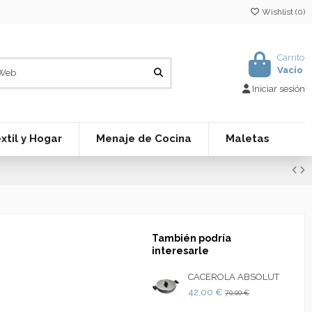
Wishlist (
0
)
Carrito
Vacío
Iniciar sesión
xtil y Hogar
Menaje de Cocina
Maletas
También podría
interesarle
CACEROLA ABSOLUT
42,00 €
70,00 €