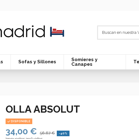
Somieres y
as
Sofas y Sillones
Te
Canapes
OLLA ABSOLUT
DISPONIBLE
34,00 €
56,67 €
-40%
Impuestos incluidos