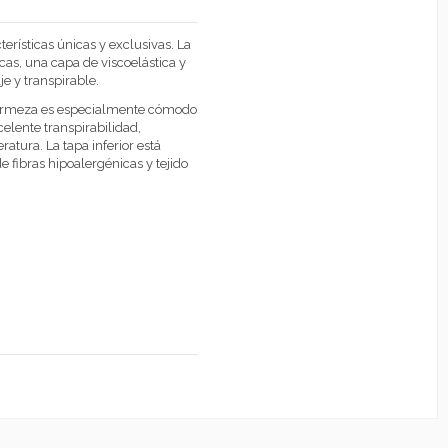
rísticas únicas y exclusivas. La
cas, una capa de viscoelástica y
e y transpirable.
 firmeza es especialmente cómodo
celente transpirabilidad,
tura. La tapa inferior está
ibras hipoalergénicas y tejido