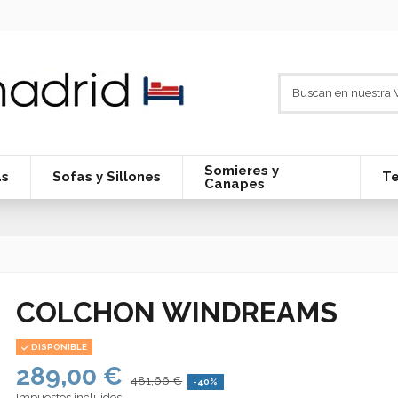
Somieres y
as
Sofas y Sillones
Te
Canapes
COLCHON WINDREAMS
DISPONIBLE
289,00 €
481,66 €
-40%
Impuestos incluidos