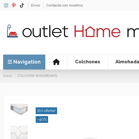
Envio
Contacte con nosotros
Navigation
Colchones
Almohad
Inicio
COLCHON WINDREAMS
¡En oferta!
-40%