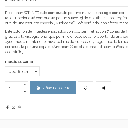
El colchón WINNER está compuesto por una nueva tecnología con caracte
tapa superior está compuesta por un suave tejido 6D, fibras hipoalergéni
otra de una espuma especial, Airdream® Soft perfilada, con efecto masaj
Este colchón de muelles ensacados con box perimetral con 7 zonas de
gracias a la viscografeno, que permite el paso del aire, aportando una ex
ayudando a mantener el nivel óptimo de humedad y regulando la tempera
compuesta por una capa de Airdream® de alta densidad acompañada de f
CoolAir® 3D.
medidas cama
Añadir al carrito