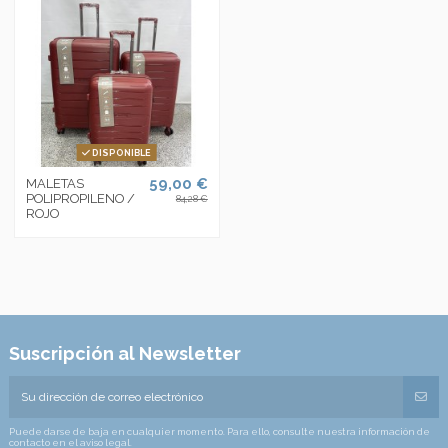
DISPONIBLE
59,00 €
MALETAS
POLIPROPILENO /
84,28 €
ROJO
Suscripción al Newsletter
Puede darse de baja en cualquier momento. Para ello, consulte nuestra información de
contacto en el aviso legal.