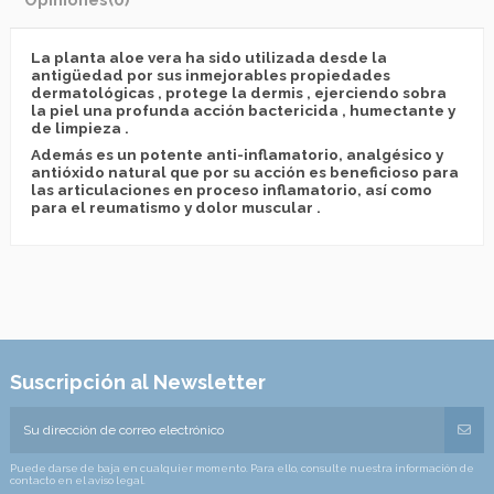
La planta aloe vera ha sido utilizada desde la
antigüedad por sus inmejorables propiedades
dermatológicas , protege la dermis , ejerciendo sobra
la piel una profunda acción bactericida , humectante y
de limpieza .
Además es un potente anti-inflamatorio, analgésico y
antióxido natural que por su acción es beneficioso para
las articulaciones en proceso inflamatorio, así como
para el reumatismo y dolor muscular .
Suscripción al Newsletter
Puede darse de baja en cualquier momento. Para ello, consulte nuestra información de
contacto en el aviso legal.