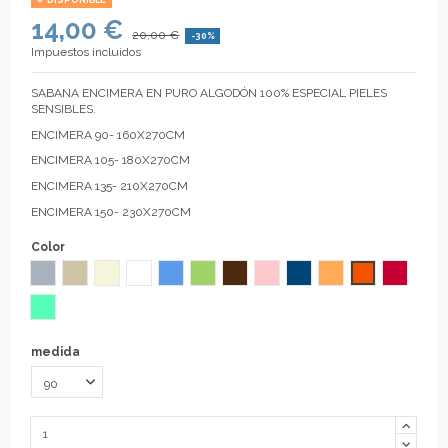
DISPONIBLE
14,00 €
20,00 €
-30%
Impuestos incluidos
SABANA ENCIMERA EN PURO ALGODÓN 100% ESPECIAL PIELES
SENSIBLES.
ENCIMERA 90- 160X270CM
ENCIMERA 105- 180X270CM
ENCIMERA 135- 210X270CM
ENCIMERA 150- 230X270CM
Color
Gris
Lino
Beige
Blanco
Azul
Verde Pistacho
Chocolate
Rosa
Azulón
Avellana
Naranja
Fresa
Aguamarina
medida