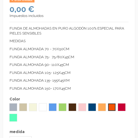
DISPONIBLE
0,00 €
Impuestos incluidos
FUNDA DE ALMOHADAS EN PURO ALGODÓN 100% ESPECIAL PARA
PIELES SENSIBLES
MEDIDAS
FUNDA ALMOHADA 70 - 70X50CM
FUNDA ALMOHADA 75- 75/80X45CM
FUNDA ALMOHADA 90- 110X45CM
FUNDA ALMOHADA 105- 125X45CM
FUNDA ALMOHADA 135- 155X45XM
FUNDA ALMOHADA 150- 170X45CM
Color
Gris
Lino
Beige
Blanco
Azul
Verde Pistacho
Chocolate
Rosa
Azulón
Avellana
Naranja
Fresa
Aguamarina
medida