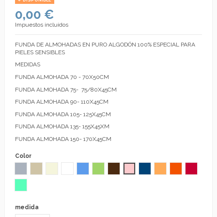
DISPONIBLE
0,00 €
Impuestos incluidos
FUNDA DE ALMOHADAS EN PURO ALGODÓN 100% ESPECIAL PARA
PIELES SENSIBLES
MEDIDAS
FUNDA ALMOHADA 70 - 70X50CM
FUNDA ALMOHADA 75- 75/80X45CM
FUNDA ALMOHADA 90- 110X45CM
FUNDA ALMOHADA 105- 125X45CM
FUNDA ALMOHADA 135- 155X45XM
FUNDA ALMOHADA 150- 170X45CM
Color
Gris
Lino
Beige
Blanco
Azul
Verde Pistacho
Chocolate
Rosa
Azulón
Avellana
Naranja
Fresa
Aguamarina
medida