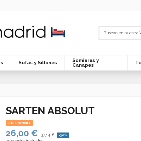
Somieres y
as
Sofas y Sillones
Te
Canapes
SARTEN ABSOLUT
DISPONIBLE
26,00 €
37,14 €
-30%
Impuestos incluidos