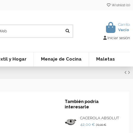
Wishlist (
0
)
Carrito
Vacío
Iniciar sesión
xtil y Hogar
Menaje de Cocina
Maletas
También podría
interesarle
CACEROLA ABSOLUT
42,00 €
70,00 €