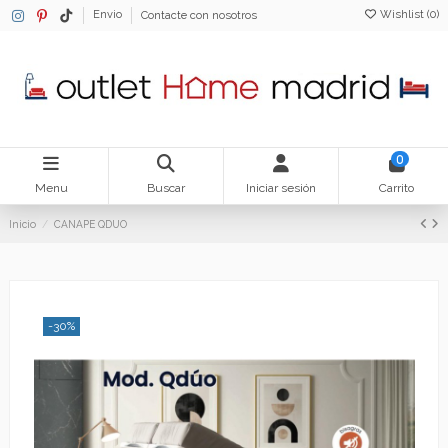
Wishlist (
0
)
Envio
Contacte con nosotros
0
Menu
Buscar
Iniciar sesión
Carrito
Inicio
CANAPE QDUO
-30%