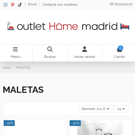
Wishlist (
0
)
Envio
Contacte con nosotros
0
Menu
Buscar
Iniciar sesión
Carrito
Inicio
MALETAS
MALETAS
Nombre, A a Z
24
-30%
-30%