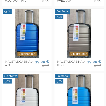
AQUAMARINA
AVELANA
55,71 €
55,71 €
-30%
¡En oferta!
-30%
DISPONIBLE
DISPONIBLE
39,00 €
39,00 €
MALETAS CABINA /
MALETAS CABINA /
AZUL
BEIGE
55,71 €
55,71 €
¡En oferta!
¡En oferta!
-30%
-30%