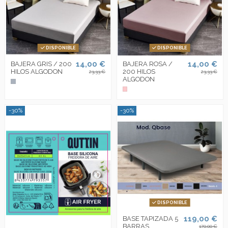
DISPONIBLE
DISPONIBLE
14,00 €
14,00 €
BAJERA GRIS / 200
BAJERA ROSA /
HILOS ALGODON
200 HILOS
23,33 €
23,33 €
ALGODON
-30%
-30%
DISPONIBLE
119,00 €
BASE TAPIZADA 5
BARRAS
170,00 €