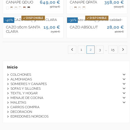
649,00 €
358,00 €
CANAPE QDUO
CANAPE QPATA
927,14 €
511,43 €
DISPONIBLE
DISPONIBLE
-40%
-30%
15,00 €
28,00 €
CAZO 16cm SANTA
CAZO ABSOLUT
CLARA
25,00 €
40,00 €
1
2
3
…
15
Inicio
COLCHONES
ALMOHADAS
SOMIERES Y CANAPES
SOFAS Y SILLONES
TEXTIL Y HOGAR
MENAJE DE COCINA
MALETAS
CARROS COMPRA
DECORACION
EDREDONES NORDICOS