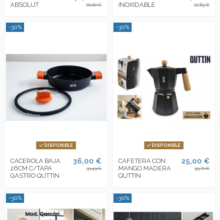
ABSOLUT
INOXIDABLE
70,00 €
22,85 €
-30%
-30%
DISPONIBLE
DISPONIBLE
36,00 €
25,00 €
CACEROLA BAJA
CAFETERA CON
26CM C/TAPA
MANGO MADERA
51,43 €
35,71 €
GASTRO QUTTIN
QUTTIN
-30%
-30%