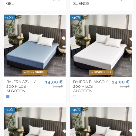
GEL
SUENOS
-40%
-40%
DISPONIBLE
DISPONIBLE
14,00 €
14,00 €
BAJERA AZUL /
BAJERA BLANCO /
200 HILOS
200 HILOS
23,33 €
23,33 €
ALGODON
ALGODON
-40%
-40%