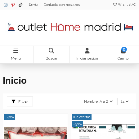
Wishlist (
0
)
Envio
Contacte con nosotros
0
Menu
Buscar
Iniciar sesión
Carrito
Inicio
Filtrar
Nombre, A a Z
24
-40%
¡En oferta!
-30%