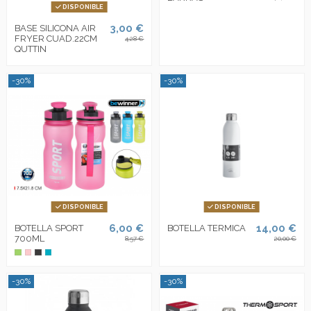
DISPONIBLE
3,00 €
BASE SILICONA AIR
FRYER CUAD.22CM
4,28 €
QUTTIN
-30%
-30%
DISPONIBLE
DISPONIBLE
6,00 €
14,00 €
BOTELLA SPORT
BOTELLA TERMICA
700ML
8,57 €
20,00 €
-30%
-30%